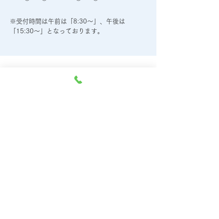
※受付時間は午前は「8:30～」、午後は
「15:30～」となっております。
Clinic overview
医院概要
当院は三重県四日市市及び周辺地域（桑
名市、朝日町、菰野町、川越町）のみな